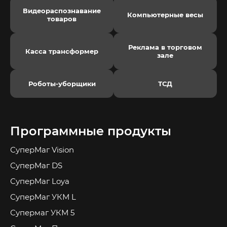
Видеораспознавание
Компьютерные весы
товаров
Реклама в торговом
Касса трансформер
зале
Роботы-уборщики
ТСД
Программные продукты
СуперМаг Vision
СуперМаг DS
СуперМаг Loya
СуперМаг УКМ L
Супермаг УКМ 5