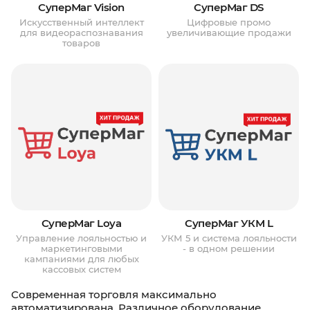
СуперМаг Vision
СуперМаг DS
Искусственный интеллект
Цифровые промо
для видеораспознавания
увеличивающие продажи
товаров
СуперМаг Loya
СуперМаг УКМ L
Управление лояльностью и
УКМ 5 и система лояльности
маркетинговыми
- в одном решении
кампаниями для любых
кассовых систем
Современная торговля максимально
автоматизирована. Различное оборудование