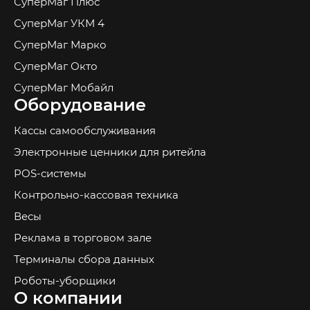
СуперМаг Плюс
СуперМаг УКМ 4
СуперМаг Марко
СуперМаг Окто
СуперМаг Мобайл
Оборудование
Кассы самообслуживания
Электронные ценники для ритейла
POS-системы
Контрольно-кассовая техника
Весы
Реклама в торговом зале
Терминалы сбора данных
Роботы-уборщики
О компании