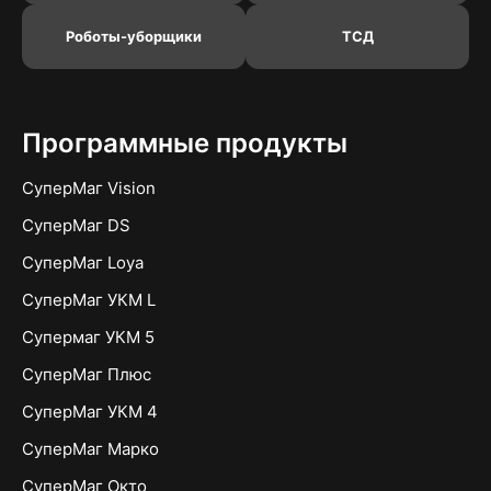
Роботы-уборщики
ТСД
Программные продукты
СуперМаг Vision
СуперМаг DS
СуперМаг Loya
СуперМаг УКМ L
Супермаг УКМ 5
СуперМаг Плюс
СуперМаг УКМ 4
СуперМаг Марко
СуперМаг Окто