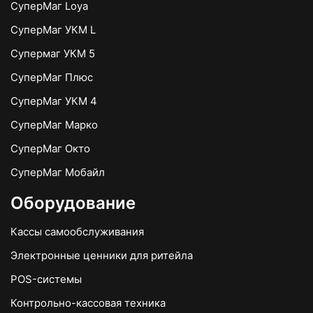
СуперМаг Loya
СуперМаг УКМ L
Супермаг УКМ 5
СуперМаг Плюс
СуперМаг УКМ 4
СуперМаг Марко
СуперМаг Окто
СуперМаг Мобайл
Оборудование
Кассы самообслуживания
Электронные ценники для ритейла
POS-системы
Контрольно-кассовая техника