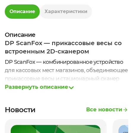
Описание
Характеристики
Описание
DP ScanFox — прикассовые весы со
встроенным 2D-сканером
DP ScanFox — комбинированное устройство
для кассовых мест магазинов, объединяющее
прикассовые весы и стационарный сканер
штрих-кодов.
Развернуть описание
Весовой модуль используется для
взвешивания товаров, а встроенный
Новости
Все новости
сканирующий модуль обеспечивает быстрое
и точное считывание штрих-кодов с
упаковки. Такое решение позволяет