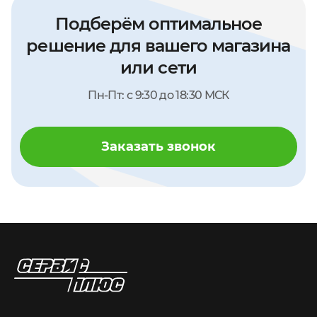
Подберём оптимальное
DP ScanFox сочетает функции весов и сканера
решение для вашего магазина
в одном устройстве и обеспечивает удобную
работу на кассовом месте:
или сети
весы и стационарный сканер в одном
Пн-Пт: с 9:30 до 18:30 МСК
устройстве
поддержка 1D и 2D штрих-кодов
Заказать звонок
подключение через USB или RS-232
питание от USB кассового терминала
компактная конструкция для установки
на кассовом месте