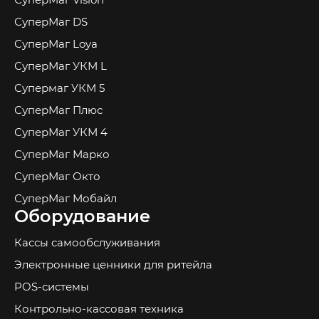
СуперМаг DS
СуперМаг Loya
СуперМаг УКМ L
Супермаг УКМ 5
СуперМаг Плюс
СуперМаг УКМ 4
СуперМаг Марко
СуперМаг Окто
СуперМаг Мобайл
Оборудование
Кассы самообслуживания
Электронные ценники для ритейла
POS-системы
Контрольно-кассовая техника