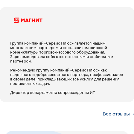
Интеграция с кассовыми системами
DP ScanFox легко интегрируется в
существующую кассовую инфраструктуру
магазинов.
Подключение к кассовому терминалу
Группа компаний «Сервис Плюс» является нашим
многолетним партнером и поставщиком широкой
осуществляется через интерфейсы USB-COM,
номенклатуры торгово-кассового оборудования.
Зарекомендовала себя ответственным и стабильным
USB-KB или RS-232. Устройство совместимо с
партнером.
операционными системами Linux, Android,
Рекомендую группу компаний «Сервис Плюс» как
надежного и добросовестного партнера, профессионалов
Windows и macOS.
в своем деле, прикладывающих все усилия для решения
поставленных задач.
Весовой и сканирующий модули питаются
Директор департамента сопровождения ИТ
напрямую от USB-портов кассового
терминала, что упрощает подключение и
уменьшает количество кабелей на рабочем
Все отзывы
месте кассира.
Основные преимущества