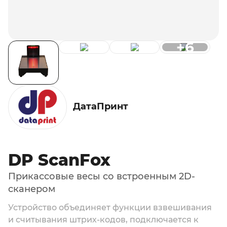
+6
ДатаПринт
DP ScanFox
Прикассовые весы со встроенным 2D-
сканером
Устройство объединяет функции взвешивания
и считывания штрих-кодов, подключается к