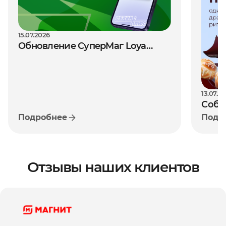
15.07.2026
Обновление СуперМаг Loya
Версия 1.81 (июль 2026)
13.07.2
Собс
Подробнее
Подр
рите
реша
рост
Отзывы наших клиентов