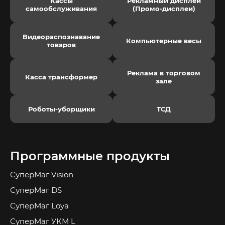
Кассы
Рекламный дисплей
самообслуживания
(Промо-дисплеи)
Видеораспознавание
Компьютерные весы
товаров
Реклама в торговом
Касса трансформер
зале
Роботы-уборщики
ТСД
Программные продукты
СуперМаг Vision
СуперМаг DS
СуперМаг Loya
СуперМаг УКМ L