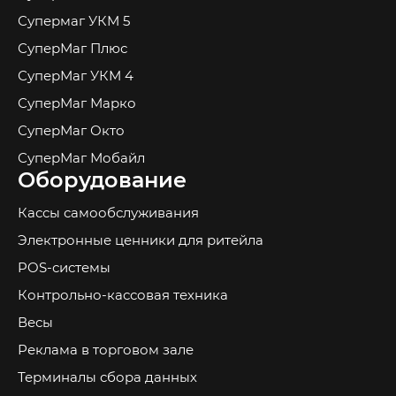
Супермаг УКМ 5
СуперМаг Плюс
СуперМаг УКМ 4
СуперМаг Марко
СуперМаг Окто
СуперМаг Мобайл
Оборудование
Кассы самообслуживания
Электронные ценники для ритейла
POS-системы
Контрольно-кассовая техника
Весы
Реклама в торговом зале
Терминалы сбора данных