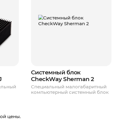
Системный блок
J
CheckWay Sherman 2
ельный
Специальный малогабаритный
компьютерный системный блок
ой цены.