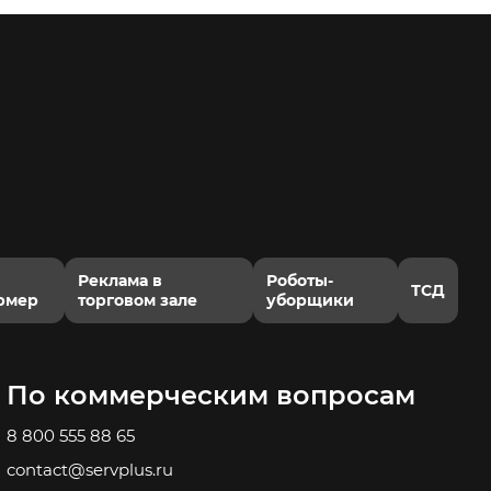
Реклама в
Роботы-
ТСД
рмер
торговом зале
уборщики
По коммерческим вопросам
8 800 555 88 65
contact@servplus.ru