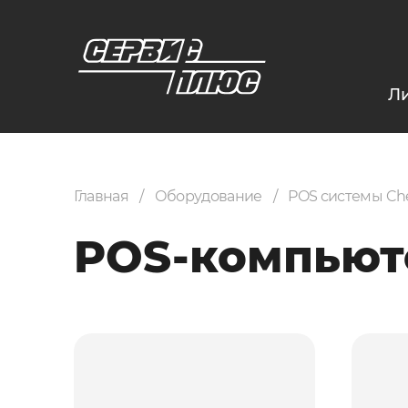
Л
Главная
Оборудование
POS системы C
POS-компьют