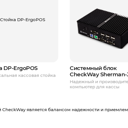
а DP-ErgoPOS
Системный блок
CheckWay Sherman-
сальная кассовая стойка
Надежный и производит
компьютер для кассы
й CheckWay является балансом надежности и приемлем