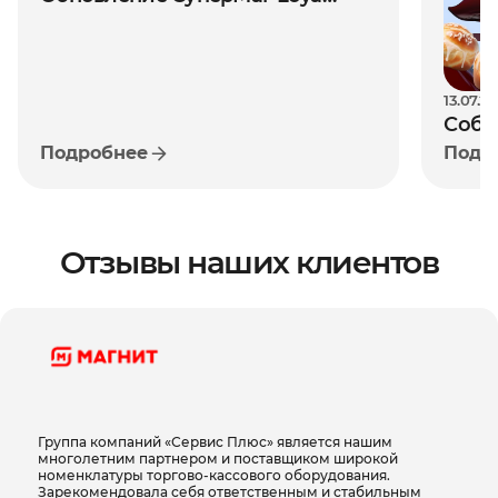
Денежный ящик доступен в чёрном и белом
Версия 1.81 (июль 2026)
цветах, размеры составляют 460 х 170 х 100 мм,
что делает его идеальным выбором для любых
торговых точек. Гарантия производителя — 1 год.
13.07.2
CheckWay FT-460 — функциональный и
Собс
надёжный денежный ящик для
профессиональной работы в сфере розничной
Подробнее
Подр
рите
торговли и сервиса.
реша
рост
Отзывы наших клиентов
Группа компаний «Сервис Плюс» является нашим
многолетним партнером и поставщиком широкой
номенклатуры торгово-кассового оборудования.
Зарекомендовала себя ответственным и стабильным