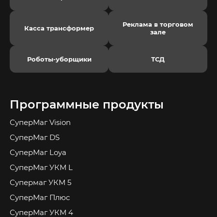
Реклама в торговом
Касса трансформер
зале
Роботы-уборщики
ТСД
Программные продукты
СуперМаг Vision
СуперМаг DS
СуперМаг Loya
СуперМаг УКМ L
Супермаг УКМ 5
СуперМаг Плюс
СуперМаг УКМ 4