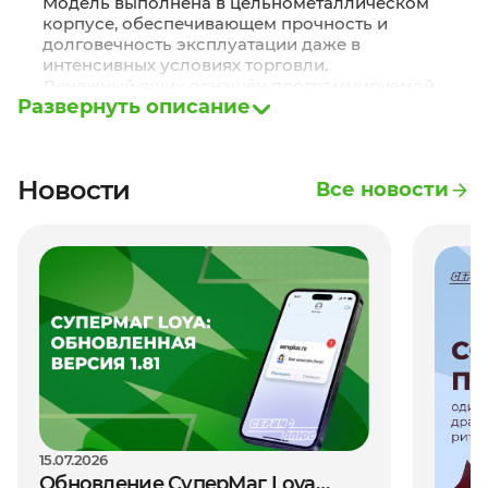
Модель выполнена в цельнометаллическом
корпусе, обеспечивающем прочность и
долговечность эксплуатации даже в
интенсивных условиях торговли.
Денежный ящик оснащён программируемой
Развернуть описание
функцией открытия, что повышает безопасность
и удобство работы. Для доступа используется
электромеханический 3-позиционный ключ и
интерфейс RJ12 для подключения к кассовому
Новости
Все новости
оборудованию. Корпус имеет усиленные
пружины, обеспечивающие надёжное закрытие,
а удобный откидной механизм открытия
экономит место на рабочем столе.
Основные преимущества CheckWay FT-460:
Прочный цельнометаллический корпус с
усиленными пружинами
Программируемое открытие и 3-
позиционный электромеханический ключ
Дополнительное отделение для чеков и
15.07.2026
документов для удобного хранения
Обновление СуперМаг Loya