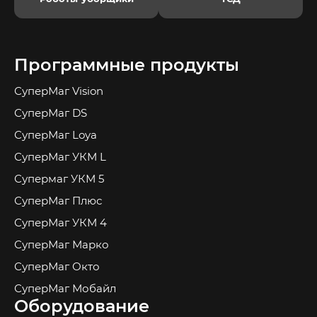
Программные продукты
СуперМаг Vision
СуперМаг DS
СуперМаг Loya
СуперМаг УКМ L
Супермаг УКМ 5
СуперМаг Плюс
СуперМаг УКМ 4
СуперМаг Марко
СуперМаг Окто
СуперМаг Мобайл
Оборудование