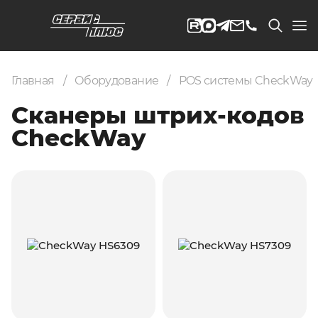
Главная
Оборудование
POS системы CheckWay
Сканеры штрих-кодов
CheckWay