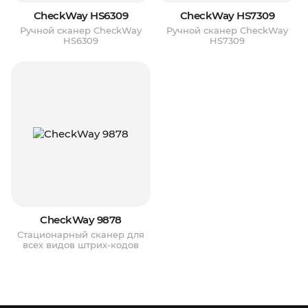
CheckWay HS6309
CheckWay HS7309
Ручной сканер CheckWay
Ручной сканер CheckWay
HS6309
HS7309
CheckWay 9878
Стационарный сканер для
всех видов штрих-кодов