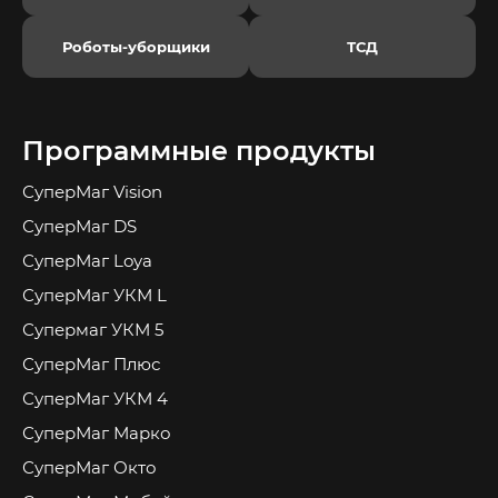
использовать Гермес в магазинах любого
формата — от компактных торговых точек до
Роботы-уборщики
ТСД
супермаркетов. Решение легко адаптируется
под задачи сети и особенности конкретного
объекта.
Программные продукты
СуперМаг Vision
СуперМаг DS
СуперМаг Loya
СуперМаг УКМ L
Супермаг УКМ 5
СуперМаг Плюс
СуперМаг УКМ 4
СуперМаг Марко
СуперМаг Окто