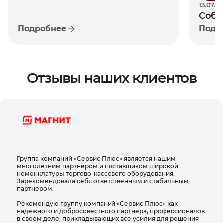
продуманная архитектура охлаждения и
13.07.2
Собс
защищённый доступ к внутренним
Подробнее
Подр
рите
компонентам обеспечивают стабильную
реша
работу оборудования, защиту от внешних
рост
воздействий и снижение затрат на
обслуживание в течение всего жизненного
Отзывы наших клиентов
цикла.
Быстрое внедрение и готовность к работе
в инфраструктуре магазина
Встроенная ККТ и поддержка стандартных
Группа компаний «Сервис Плюс» является нашим
многолетним партнером и поставщиком широкой
интерфейсов позволяют быстро
номенклатуры торгово-кассового оборудования.
Зарекомендовала себя ответственным и стабильным
интегрировать кассу в существующую IT-
партнером.
инфраструктуру без необходимости подбора
Рекомендую группу компаний «Сервис Плюс» как
надежного и добросовестного партнера, профессионалов
внешнего фискального оборудования. Это
в своем деле, прикладывающих все усилия для решения