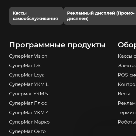
Кассы
Рекламный дисплей (Промо-
самообслуживания
дисплеи)
Программные продукты
Обо
СуперМаг Vision
Кассы 
СуперМаг DS
Электр
СуперМаг Loya
POS-си
СуперМаг УКМ L
Контро
Супермаг УКМ 5
Весы
СуперМаг Плюс
Реклам
СуперМаг УКМ 4
Термин
СуперМаг Марко
Роботы
СуперМаг Окто