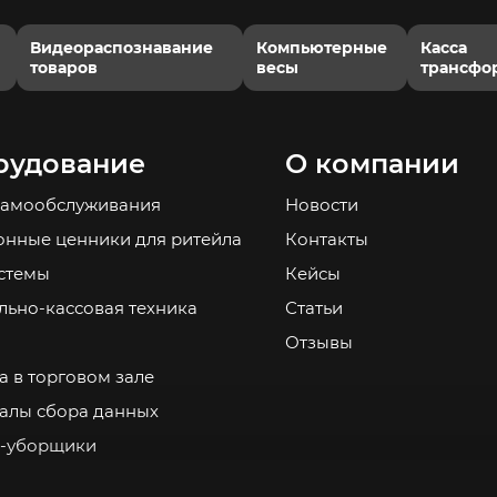
Видеораспознавание
Компьютерные
Касса
товаров
весы
трансфо
рудование
О компании
самообслуживания
Новости
онные ценники для ритейла
Контакты
стемы
Кейсы
льно-кассовая техника
Статьи
Отзывы
а в торговом зале
алы сбора данных
-уборщики