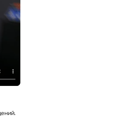
дений.