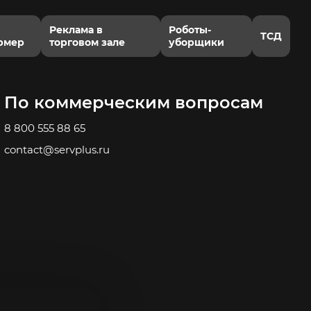
Реклама в
Роботы-
ТСД
рмер
торговом зале
уборщики
По коммерческим вопросам
8 800 555 88 65
contact@servplus.ru